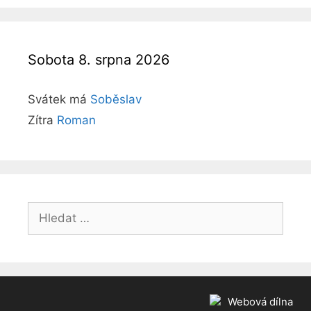
Sobota 8. srpna 2026
Svátek má
Soběslav
Zítra
Roman
H
l
e
d
a
t