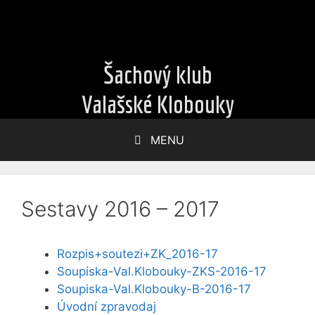
Přeskočit
na
obsah
Šachový klub
Valašské Klobouky
MENU
Sestavy 2016 – 2017
Rozpis+soutezi+ZK_2016-17
Soupiska-Val.Klobouky-ZKS-2016-17
Soupiska-Val.Klobouky-B-2016-17
Úvodní zpravodaj